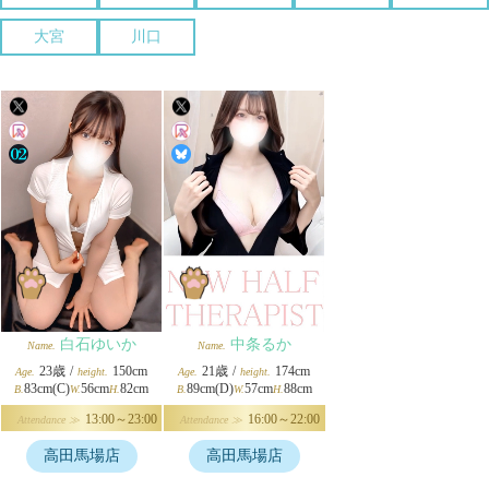
大宮
川口
白石ゆいか
中条るか
Name.
Name.
23歳
/
150cm
21歳
/
174cm
Age.
height.
Age.
height.
83cm(C)
56cm
82cm
89cm(D)
57cm
88cm
B.
W.
H.
B.
W.
H.
13:00～23:00
16:00～22:00
Attendance ≫
Attendance ≫
高田馬場店
高田馬場店