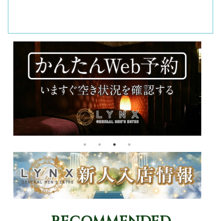
名・本指名共に指名料を Aランク2200円、Sランク3300円、
日
SSランク4400円とさせていただきます。
ラ