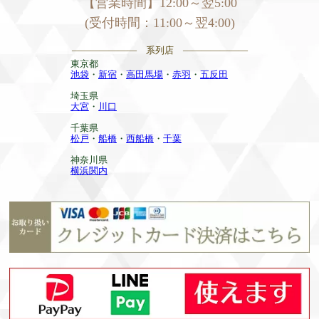
【営業時間】12:00～翌5:00
(受付時間：11:00～翌4:00)
——————— 系列店 ———————
東京都
池袋
・
新宿
・
高田馬場
・
赤羽
・
五反田
埼玉県
大宮
・
川口
千葉県
松戸
・
船橋
・
西船橋
・
千葉
神奈川県
横浜関内