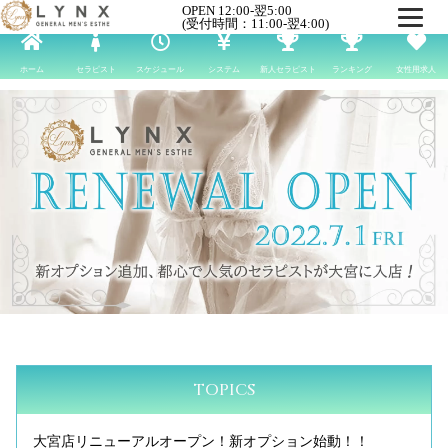
OPEN 12:00-翌5:00
(受付時間：11:00-翌4:00)
ホーム
セラピスト
スケジュール
システム
新人セラピスト
ランキング
女性用求人
TOPICS
A～SSランクセラピストは、令和6年5月14日から、写真指
本