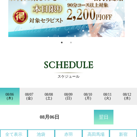
SCHEDULE
スケジュール
08/06
08/07
08/08
08/09
08/10
08/11
08/12
(木)
(金)
(土)
(日)
(月)
(火)
(水)
08月06日
翌日
全て表示
池袋
赤羽
高田馬場
新宿