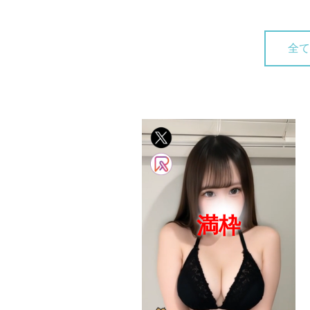
全て
満枠