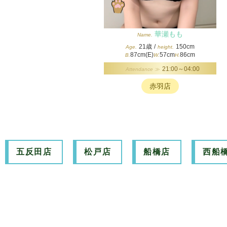
華瀬もも
Name.
21歳
/
150cm
Age.
height.
87cm(E)
57cm
86cm
B.
W.
H.
21:00～04:00
Attendance ≫
赤羽店
五反田店
松戸店
船橋店
西船