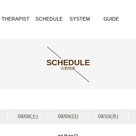
THERAPIST
SCHEDULE
SYSTEM
GUIDE
SCHEDULE
出勤情報
08/08
(土)
08/09
(日)
08/10
(月)