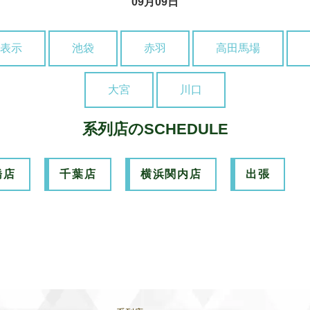
09月09日
表示
池袋
赤羽
高田馬場
大宮
川口
系列店のSCHEDULE
橋店
千葉店
横浜関内店
出張